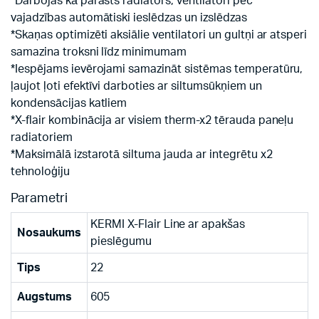
*Darbojas kā parasts radiators, ventilatori pēc
vajadzības automātiski ieslēdzas un izslēdzas
*Skaņas optimizēti aksiālie ventilatori un gultņi ar atsperi
samazina troksni līdz minimumam
*Iespējams ievērojami samazināt sistēmas temperatūru,
ļaujot ļoti efektīvi darboties ar siltumsūkņiem un
kondensācijas katliem
*X-flair kombinācija ar visiem therm-x2 tērauda paneļu
radiatoriem
*Maksimālā izstarotā siltuma jauda ar integrētu x2
tehnoloģiju
Parametri
KERMI X-Flair Line ar apakšas
Nosaukums
pieslēgumu
Tips
22
Augstums
605