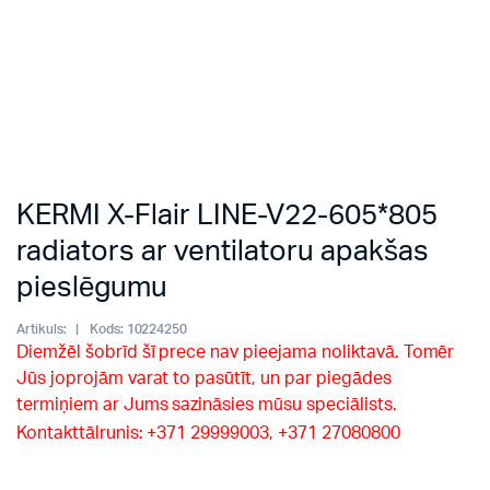
KERMI X-Flair LINE-V22-605*805
radiators ar ventilatoru apakšas
pieslēgumu
Artikuls:
Kods:
10224250
Diemžēl šobrīd šī prece nav pieejama noliktavā. Tomēr
Jūs joprojām varat to pasūtīt, un par piegādes
termiņiem ar Jums sazināsies mūsu speciālists.
Kontakttālrunis: +371 29999003, +371 27080800