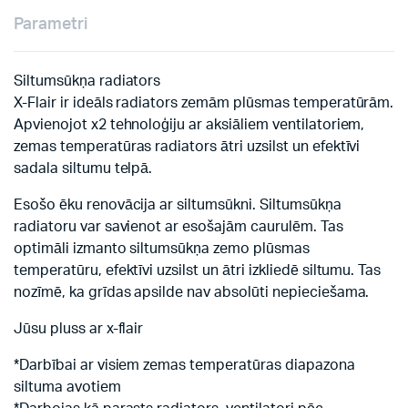
Parametri
Siltumsūkņa radiators
X-Flair ir ideāls radiators zemām plūsmas temperatūrām.
Apvienojot x2 tehnoloģiju ar aksiāliem ventilatoriem,
zemas temperatūras radiators ātri uzsilst un efektīvi
sadala siltumu telpā.
Esošo ēku renovācija ar siltumsūkni. Siltumsūkņa
radiatoru var savienot ar esošajām caurulēm. Tas
optimāli izmanto siltumsūkņa zemo plūsmas
temperatūru, efektīvi uzsilst un ātri izkliedē siltumu. Tas
nozīmē, ka grīdas apsilde nav absolūti nepieciešama.
Jūsu pluss ar x-flair
*Darbībai ar visiem zemas temperatūras diapazona
siltuma avotiem