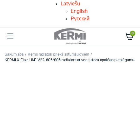
Latviešu
English
Русский
0
Sākumlapa
Kermi radiatori priekš siltumsūkņiem
KERMI X-Flair LINE-V22-605*805 radiators ar ventilatoru apakšas pieslēgumu