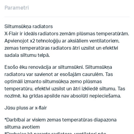
Parametri
Siltumsūkņa radiators
X-Flair ir ideāls radiators zemām plūsmas temperatūrām.
Apvienojot x2 tehnoloģiju ar aksiāliem ventilatoriem,
zemas temperatūras radiators ātri uzsilst un efektīvi
sadala siltumu telpā.
Esošo ēku renovācija ar siltumsūkni. Siltumsūkņa
radiatoru var savienot ar esošajām caurulēm. Tas
optimāli izmanto siltumsūkņa zemo plūsmas
temperatūru, efektīvi uzsilst un ātri izkliedē siltumu. Tas
nozīmē, ka grīdas apsilde nav absolūti nepieciešama.
Jūsu pluss ar x-flair
*Darbībai ar visiem zemas temperatūras diapazona
siltuma avotiem