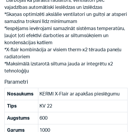
*Darbojas kā parasts radiators, ventilatori pēc
vajadzības automātiski ieslēdzas un izslēdzas
*Skaņas optimizēti aksiālie ventilatori un gultņi ar atsperi
samazina troksni līdz minimumam
*Iespējams ievērojami samazināt sistēmas temperatūru,
ļaujot ļoti efektīvi darboties ar siltumsūkņiem un
kondensācijas katliem
*X-flair kombinācija ar visiem therm-x2 tērauda paneļu
radiatoriem
*Maksimālā izstarotā siltuma jauda ar integrētu x2
tehnoloģiju
Parametri
Nosaukums
KERMI X-Flair ar apakšas pieslēgumu
Tips
KV 22
Augstums
600
Garums
1000