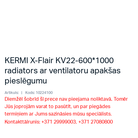
KERMI X-Flair KV22-600*1000
radiators ar ventilatoru apakšas
pieslēgumu
Artikuls:
Kods:
10224100
Diemžēl šobrīd šī prece nav pieejama noliktavā. Tomēr
Jūs joprojām varat to pasūtīt, un par piegādes
termiņiem ar Jums sazināsies mūsu speciālists.
Kontakttālrunis: +371 29999003, +371 27080800