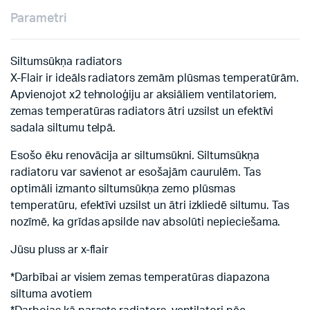
Parametri
Siltumsūkņa radiators
X-Flair ir ideāls radiators zemām plūsmas temperatūrām.
Apvienojot x2 tehnoloģiju ar aksiāliem ventilatoriem,
zemas temperatūras radiators ātri uzsilst un efektīvi
sadala siltumu telpā.
Esošo ēku renovācija ar siltumsūkni. Siltumsūkņa
radiatoru var savienot ar esošajām caurulēm. Tas
optimāli izmanto siltumsūkņa zemo plūsmas
temperatūru, efektīvi uzsilst un ātri izkliedē siltumu. Tas
nozīmē, ka grīdas apsilde nav absolūti nepieciešama.
Jūsu pluss ar x-flair
*Darbībai ar visiem zemas temperatūras diapazona
siltuma avotiem