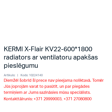
KERMI X-Flair KV22-600*1800
radiators ar ventilatoru apakšas
pieslēgumu
Artikuls:
Kods:
10224140
Diemžēl šobrīd šī prece nav pieejama noliktavā. Tomēr
Jūs joprojām varat to pasūtīt, un par piegādes
termiņiem ar Jums sazināsies mūsu speciālists.
Kontakttālrunis: +371 29999003, +371 27080800