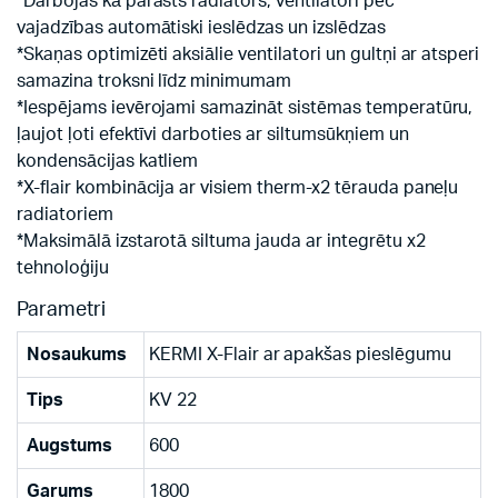
*Darbojas kā parasts radiators, ventilatori pēc
vajadzības automātiski ieslēdzas un izslēdzas
*Skaņas optimizēti aksiālie ventilatori un gultņi ar atsperi
samazina troksni līdz minimumam
*Iespējams ievērojami samazināt sistēmas temperatūru,
ļaujot ļoti efektīvi darboties ar siltumsūkņiem un
kondensācijas katliem
*X-flair kombinācija ar visiem therm-x2 tērauda paneļu
radiatoriem
*Maksimālā izstarotā siltuma jauda ar integrētu x2
tehnoloģiju
Parametri
Nosaukums
KERMI X-Flair ar apakšas pieslēgumu
Tips
KV 22
Augstums
600
Garums
1800