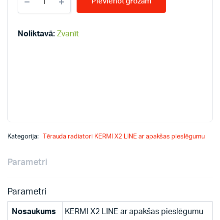
Pievienot grozam
LINE-
V
22-
600*2000
Noliktavā:
Zvanīt
PLV
radiatori
quantity
Kategorija:
Tērauda radiatori KERMI X2 LINE ar apakšas pieslēgumu
Parametri
Parametri
Nosaukums
KERMI X2 LINE ar apakšas pieslēgumu