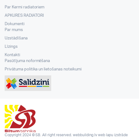
Par Kermi radiatoriem
APKURES RADIATORI
Dokumenti
Par mums
Uzstādīšana
Līzings
Kontakti
Pasūtījuma noformēšana
Privātuma politika un lietošanas noteikumi
Copyright 2024 © SB. All right reserved.
webbuilding.lv
web lapu izstrāde