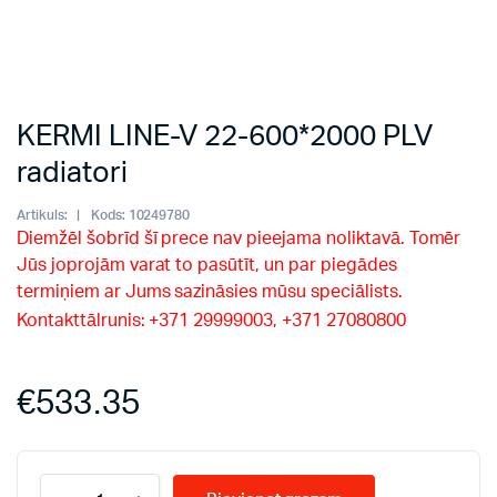
KERMI LINE-V 22-600*2000 PLV
radiatori
Artikuls:
Kods:
10249780
Diemžēl šobrīd šī prece nav pieejama noliktavā. Tomēr
Jūs joprojām varat to pasūtīt, un par piegādes
termiņiem ar Jums sazināsies mūsu speciālists.
Kontakttālrunis: +371 29999003, +371 27080800
€
533.35
KERMI