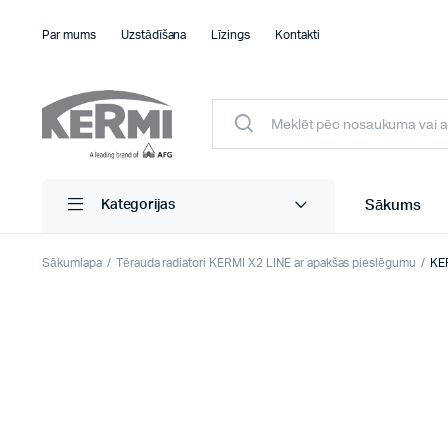
Par mums
Uzstādīšana
Līzings
Kontakti
Sākums
Kategorijas
Sākumlapa
Tērauda radiatori KERMI X2 LINE ar apakšas pieslēgumu
KER