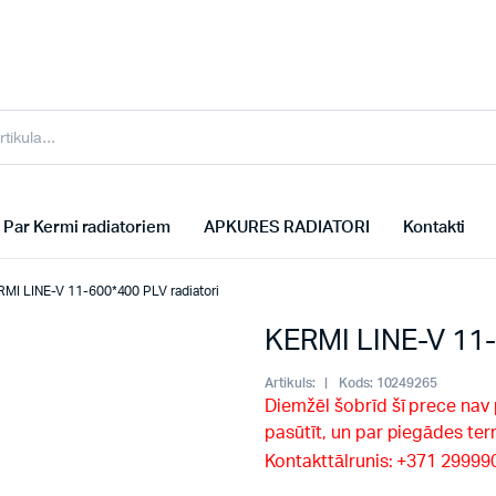
Par Kermi radiatoriem
APKURES RADIATORI
Kontakti
MI LINE-V 11-600*400 PLV radiatori
KERMI LINE-V 11-
Artikuls:
Kods:
10249265
Diemžēl šobrīd šī prece nav
pasūtīt, un par piegādes te
Kontakttālrunis: +371 2999