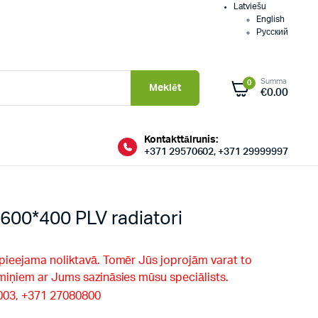
Latviešu
English
Русский
Summa
0
Meklēt
€
0.00
Kontakttālrunis:
+371 29570602, +371 29999997
600*400 PLV radiatori
 pieejama noliktavā. Tomēr Jūs joprojām varat to
rmiņiem ar Jums sazināsies mūsu speciālists.
9003, +371 27080800