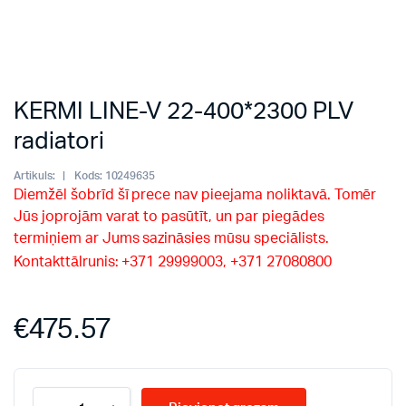
KERMI LINE-V 22-400*2300 PLV
radiatori
Artikuls:
Kods:
10249635
Diemžēl šobrīd šī prece nav pieejama noliktavā. Tomēr
Jūs joprojām varat to pasūtīt, un par piegādes
termiņiem ar Jums sazināsies mūsu speciālists.
Kontakttālrunis: +371 29999003, +371 27080800
€
475.57
KERMI