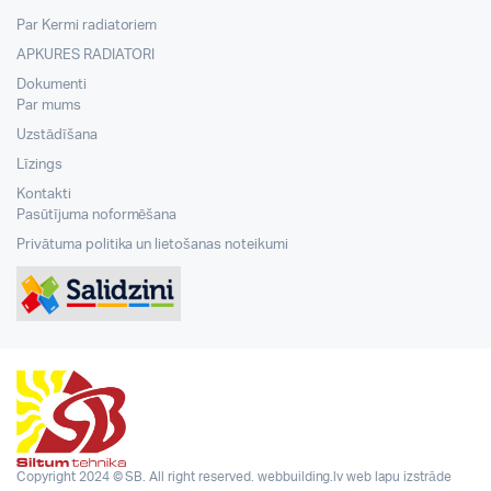
Par Kermi radiatoriem
APKURES RADIATORI
Dokumenti
Par mums
Uzstādīšana
Līzings
Kontakti
Pasūtījuma noformēšana
Privātuma politika un lietošanas noteikumi
Copyright 2024 © SB. All right reserved.
webbuilding.lv
web lapu izstrāde