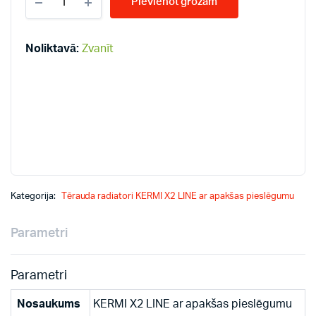
Pievienot grozam
LINE-
V
22-
400*2300
Noliktavā:
Zvanīt
PLV
radiatori
quantity
Kategorija:
Tērauda radiatori KERMI X2 LINE ar apakšas pieslēgumu
Parametri
Parametri
Nosaukums
KERMI X2 LINE ar apakšas pieslēgumu