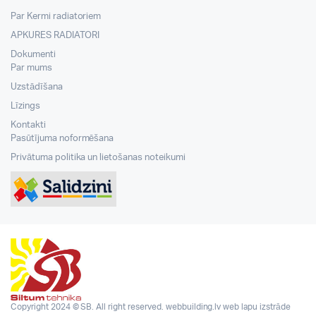
Par Kermi radiatoriem
APKURES RADIATORI
Dokumenti
Par mums
Uzstādīšana
Līzings
Kontakti
Pasūtījuma noformēšana
Privātuma politika un lietošanas noteikumi
Copyright 2024 © SB. All right reserved.
webbuilding.lv
web lapu izstrāde