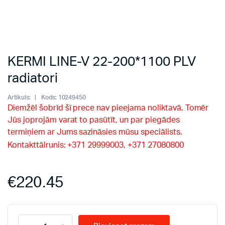
KERMI LINE-V 22-200*1100 PLV
radiatori
Artikuls:
Kods:
10249450
Diemžēl šobrīd šī prece nav pieejama noliktavā. Tomēr
Jūs joprojām varat to pasūtīt, un par piegādes
termiņiem ar Jums sazināsies mūsu speciālists.
Kontakttālrunis: +371 29999003, +371 27080800
€
220.45
KERMI