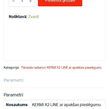
Pievienot grozam
LINE-
V
22-
200*1100
Noliktavā:
Zvanīt
PLV
radiatori
quantity
Kategorija:
Tērauda radiatori KERMI X2 LINE ar apakšas pieslēgumu
Parametri
Parametri
Nosaukums
KERMI X2 LINE ar apakšas pieslēgumu