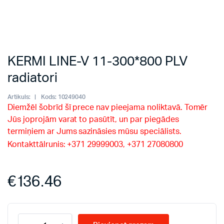
KERMI LINE-V 11-300*800 PLV
radiatori
Artikuls:
Kods:
10249040
Diemžēl šobrīd šī prece nav pieejama noliktavā. Tomēr
Jūs joprojām varat to pasūtīt, un par piegādes
termiņiem ar Jums sazināsies mūsu speciālists.
Kontakttālrunis: +371 29999003, +371 27080800
€
136.46
KERMI