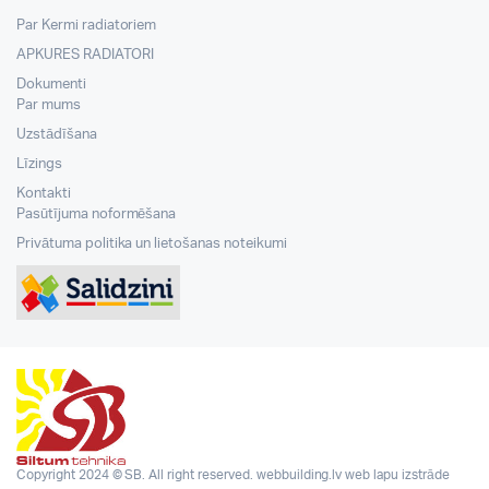
Par Kermi radiatoriem
APKURES RADIATORI
Dokumenti
Par mums
Uzstādīšana
Līzings
Kontakti
Pasūtījuma noformēšana
Privātuma politika un lietošanas noteikumi
Copyright 2024 © SB. All right reserved.
webbuilding.lv
web lapu izstrāde