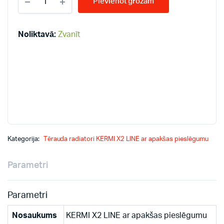
Pievienot grozam
LINE-
V
11-
300*800
Noliktavā:
Zvanīt
PLV
radiatori
quantity
Kategorija:
Tērauda radiatori KERMI X2 LINE ar apakšas pieslēgumu
Parametri
Parametri
Nosaukums
KERMI X2 LINE ar apakšas pieslēgumu