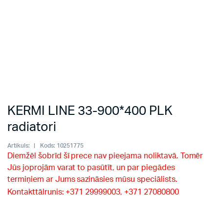
KERMI LINE 33-900*400 PLK
radiatori
Artikuls:
Kods:
10251775
Diemžēl šobrīd šī prece nav pieejama noliktavā. Tomēr
Jūs joprojām varat to pasūtīt, un par piegādes
termiņiem ar Jums sazināsies mūsu speciālists.
Kontakttālrunis: +371 29999003, +371 27080800