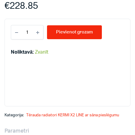
€
228.85
KERMI
Pievienot grozam
LINE
33-
900*400
PLK
Noliktavā:
Zvanīt
radiatori
quantity
Kategorija:
Tērauda radiatori KERMI X2 LINE ar sāna pieslēgumu
Parametri