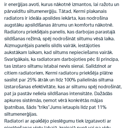
ir enerģijas avoti, kurus nākotnē izmantos, lai ražotu un
pārvaldītu siltumenerģiju. Tātad, Kermi plakanais
radiators ir ideāla apsildes iekārta, kas nodrošina
augstāku apsildīšanas ātrumu un komfortu nākotnē.
Radiatoru priekšējais panelis, kas darbojas parastajā
sildīšanas režīmā, spēj nodrošināt siltumu vēsā laika.
Aizmugurējais panelis sildīs vairāk, iestājoties
aukstākam laikam, kad siltums nepieciešams vairāk.
Svarīgākais, ka radiatoram darbojoties pēc šī principa,
tas izstaro siltumu istabai nevis sienai. Salīdzinot ar
citiem radiatoriem, Kermi radiatoru priekšēja plātne
sasilst par 25% ātrāk un līdz 100% palielinās siltuma
izstarošanas efektivitāte, kas ar siltumu spēj nodrošināt,
pat ja pastāv neliela sildīšanas intensitāte. Dažādās
apkures sistēmās, ņemot vērā konkrētās mājas
īpatnības, šāds “triks”Jums ietaupīs līdz pat 11%
siltumenerģijas.
Radiatori ar apakšējo pieslēgumu tiek izgatavoti ar