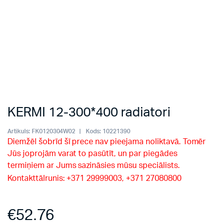
KERMI 12-300*400 radiatori
Artikuls:
FK0120304W02
Kods:
10221390
Diemžēl šobrīd šī prece nav pieejama noliktavā. Tomēr
Jūs joprojām varat to pasūtīt, un par piegādes
termiņiem ar Jums sazināsies mūsu speciālists.
Kontakttālrunis: +371 29999003, +371 27080800
€
52.76