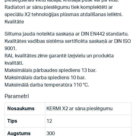
pieslēgšanas vietu labajā, kreisajā pusē vai pa vidu.
Radiatori ar sānu pieslēgumu tiek komplektēti ar
speciālu X2 tehnoloģijas plūsmas atdalīšanas ieliktni.
Kvalitāte
Siltuma jauda noteikta saskaņa ar DIN EN442 standartu.
Kvalitātes vadības sistēma sertificēta saskaņā ar DIN ISO
9001.
RAL kvalitātes zīme garantē izejvielu un produkta
kvalitāti.
Maksimālais pārbaudes spiediens 13 bar.
Maksimālais darba spiediens 10 bar.
Maksimālā darba temperatūra 110 °C.
Parametri
Nosaukums
KERMI X2 ar sāna pieslēgumu
Tips
12
Augstums
300