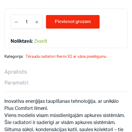
KERMI
Pievienot grozam
12-
300*400
radiatori
quantity
Noliktavā:
Zvanīt
Kategorija:
Tērauda radiatori Kermi X2 ar sāna pieslēgumu
Apraksts
Parametri
Inovatīva enerģijas taupīšanas tehnoloģija, ar unikālo
Plus Comfort līmenī.
Viens modelis visam mūsdienīgajām apkures sistēmām.
Šie radiatori ir saderīgi ar visām apkures sistēmām.
Siltuma sūkņi, kondensācijas katli, saules kolektori – tie