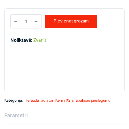
KERMI
Pievienot grozam
KV33-
600*1000
radiatori
quantity
Noliktavā:
Zvanīt
Kategorija:
Tērauda radiatori Kermi X2 ar apakšas pieslēgumu
Parametri