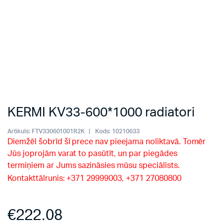
KERMI KV33-600*1000 radiatori
Artikuls:
FTV330601001R2K
Kods:
10210633
Diemžēl šobrīd šī prece nav pieejama noliktavā. Tomēr
Jūs joprojām varat to pasūtīt, un par piegādes
termiņiem ar Jums sazināsies mūsu speciālists.
Kontakttālrunis: +371 29999003, +371 27080800
€
222.08