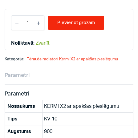
KERMI
Pievienot grozam
KV10-
900*400
radiatori
quantity
Noliktavā:
Zvanīt
Kategorija:
Tērauda radiatori Kermi X2 ar apakšas pieslēgumu
Parametri
Parametri
Nosaukums
KERMI X2 ar apakšas pieslēgumu
Tips
KV 10
Augstums
900