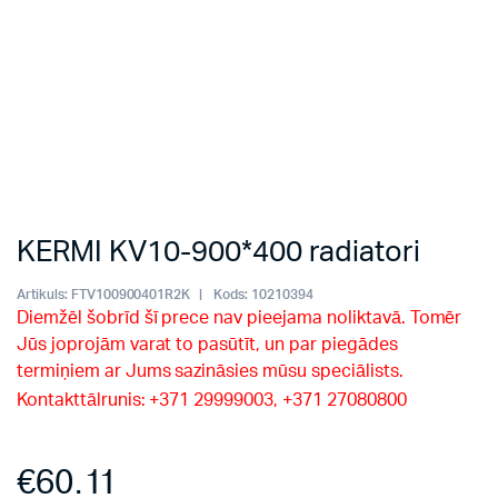
KERMI KV10-900*400 radiatori
Artikuls:
FTV100900401R2K
Kods:
10210394
Diemžēl šobrīd šī prece nav pieejama noliktavā. Tomēr
Jūs joprojām varat to pasūtīt, un par piegādes
termiņiem ar Jums sazināsies mūsu speciālists.
Kontakttālrunis: +371 29999003, +371 27080800
€
60.11