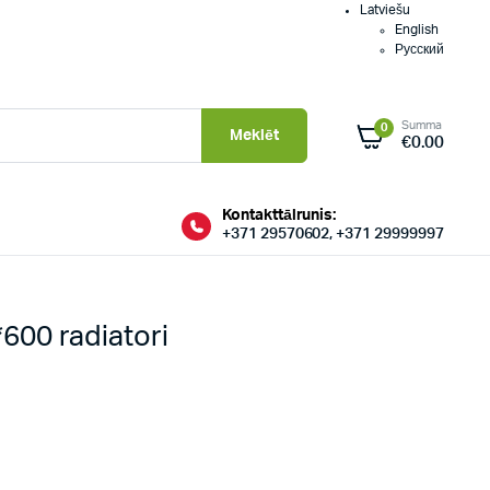
Latviešu
English
Русский
Summa
0
Meklēt
€
0.00
Kontakttālrunis:
+371 29570602, +371 29999997
00 radiatori