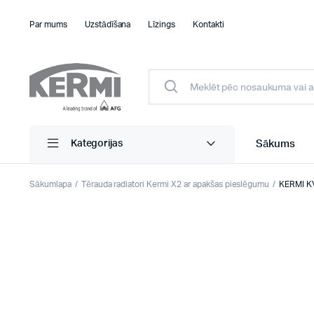
Par mums
Uzstādīšana
Līzings
Kontakti
Sākums
Kategorijas
Sākumlapa
Tērauda radiatori Kermi X2 ar apakšas pieslēgumu
KERMI KV