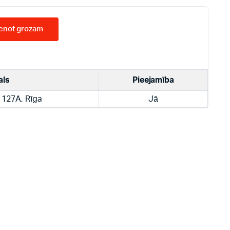
enot grozam
als
Pieejamība
 127A, Rīga
Jā