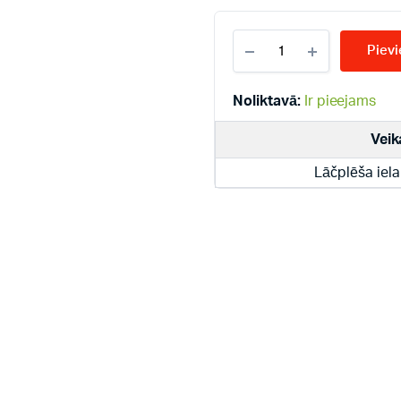
KERMI
Pievi
KV22-
200*600
radiatori
Noliktavā:
Ir pieejams
quantity
Veik
Lāčplēša iela