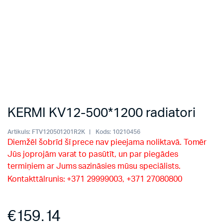
KERMI KV12-500*1200 radiatori
Artikuls:
FTV120501201R2K
Kods:
10210456
Diemžēl šobrīd šī prece nav pieejama noliktavā. Tomēr
Jūs joprojām varat to pasūtīt, un par piegādes
termiņiem ar Jums sazināsies mūsu speciālists.
Kontakttālrunis: +371 29999003, +371 27080800
€
159.14