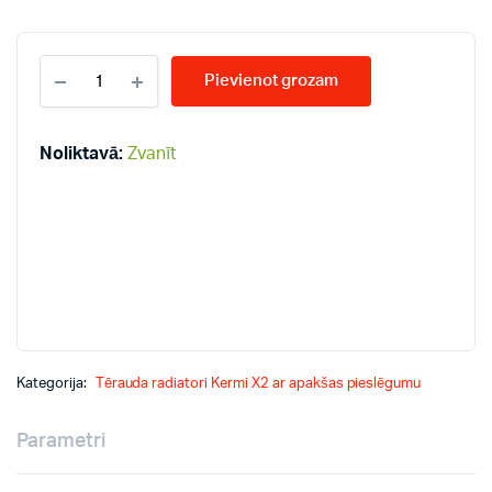
KERMI
Pievienot grozam
KV12-
500*1200
radiatori
quantity
Noliktavā:
Zvanīt
Kategorija:
Tērauda radiatori Kermi X2 ar apakšas pieslēgumu
Parametri