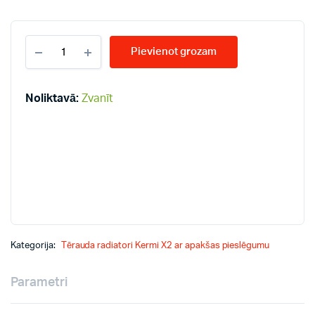
KERMI
Pievienot grozam
KV11-
400*3000
radiatori
quantity
Noliktavā:
Zvanīt
Kategorija:
Tērauda radiatori Kermi X2 ar apakšas pieslēgumu
Parametri