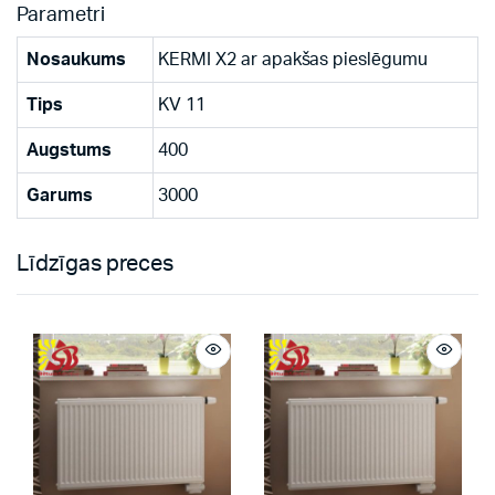
Parametri
Nosaukums
KERMI X2 ar apakšas pieslēgumu
Tips
KV 11
Augstums
400
Garums
3000
Līdzīgas preces