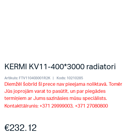
KERMI KV11-400*3000 radiatori
Artikuls:
FTV110403001R2K
Kods:
10210285
Diemžēl šobrīd šī prece nav pieejama noliktavā. Tomēr
Jūs joprojām varat to pasūtīt, un par piegādes
termiņiem ar Jums sazināsies mūsu speciālists.
Kontakttālrunis: +371 29999003, +371 27080800
€
232.12