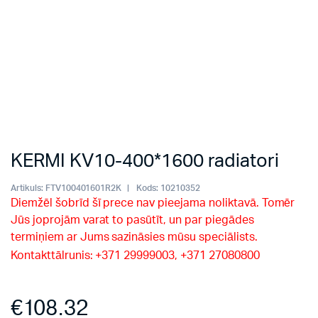
KERMI KV10-400*1600 radiatori
Artikuls:
FTV100401601R2K
Kods:
10210352
Diemžēl šobrīd šī prece nav pieejama noliktavā. Tomēr
Jūs joprojām varat to pasūtīt, un par piegādes
termiņiem ar Jums sazināsies mūsu speciālists.
Kontakttālrunis: +371 29999003, +371 27080800
€
108.32