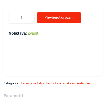
KERMI
Pievienot grozam
KV10-
400*1600
radiatori
quantity
Noliktavā:
Zvanīt
Kategorija:
Tērauda radiatori Kermi X2 ar apakšas pieslēgumu
Parametri