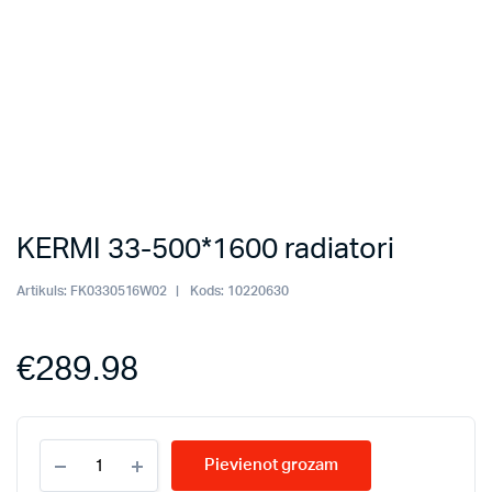
KERMI 33-500*1600 radiatori
Artikuls:
FK0330516W02
Kods:
10220630
€
289.98
KERMI
Pievienot grozam
33-
500*1600