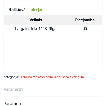
radiatori
quantity
Noliktavā:
Ir pieejams
Veikals
Pieejamība
Latgales iela 444B, Rīga
Jā
Kategorija:
Tērauda radiatori Kermi X2 ar sāna pieslēgumu
Parametri
Parametri