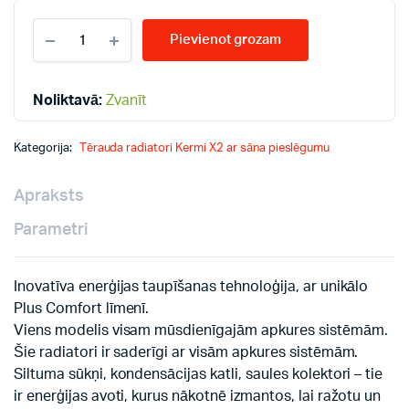
KERMI
Pievienot grozam
10-
500*400
radiatori
quantity
Noliktavā:
Zvanīt
Kategorija:
Tērauda radiatori Kermi X2 ar sāna pieslēgumu
Apraksts
Parametri
Inovatīva enerģijas taupīšanas tehnoloģija, ar unikālo
Plus Comfort līmenī.
Viens modelis visam mūsdienīgajām apkures sistēmām.
Šie radiatori ir saderīgi ar visām apkures sistēmām.
Siltuma sūkņi, kondensācijas katli, saules kolektori – tie
ir enerģijas avoti, kurus nākotnē izmantos, lai ražotu un