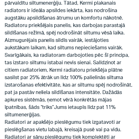
pārvaldītu siltumenerģiju. Tātad, Kermi plakanais
radiators ir ideāla apsildes iekārta, kas nodrošina
augstāku apsildīšanas ātrumu un komfortu nākotnē.
Radiatoru priekšējais panelis, kas darbojas parastajā
sildīšanas režīmā, spēj nodrošināt siltumu vēsā laika.
Aizmugurējais panelis sildīs vairāk, iestājoties
aukstākam laikam, kad siltums nepieciešams vairāk.
Svarīgākais, ka radiatoram darbojoties pēc šī principa,
tas izstaro siltumu istabai nevis sienai. Salīdzinot ar
citiem radiatoriem, Kermi radiatoru priekšēja plātne
sasilst par 25% ātrāk un līdz 100% palielinās siltuma
izstarošanas efektivitāte, kas ar siltumu spēj nodrošināt,
pat ja pastāv neliela sildīšanas intensitāte. Dažādās
apkures sistēmās, ņemot vērā konkrētās mājas
īpatnības, šāds “triks”Jums ietaupīs līdz pat 11%
siltumenerģijas.
Radiatori ar apakšējo pieslēgumu tiek izgatavoti ar
pieslēgšanas vietu labajā, kreisajā pusē vai pa vidu.
Radiatori ar sānu pieslēgumu tiek komplektēti ar