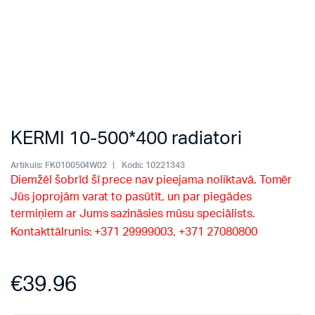
KERMI 10-500*400 radiatori
Artikuls:
FK0100504W02
Kods:
10221343
Diemžēl šobrīd šī prece nav pieejama noliktavā. Tomēr
Jūs joprojām varat to pasūtīt, un par piegādes
termiņiem ar Jums sazināsies mūsu speciālists.
Kontakttālrunis: +371 29999003, +371 27080800
€
39.96