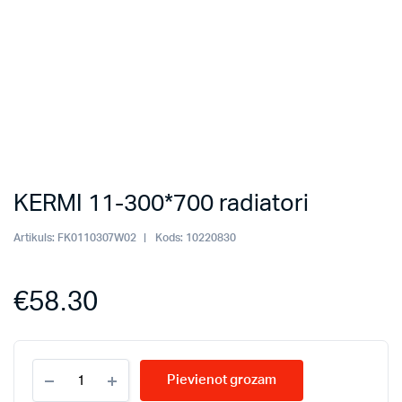
KERMI 11-300*700 radiatori
Artikuls:
FK0110307W02
Kods:
10220830
€
58.30
KERMI
Pievienot grozam
11-
300*700