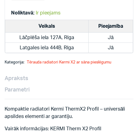
radiatori
quantity
Noliktavā:
Ir pieejams
Veikals
Pieejamība
Lāčplēša iela 127A, Rīga
Jā
Latgales iela 444B, Rīga
Jā
Kategorija:
Tērauda radiatori Kermi X2 ar sāna pieslēgumu
Apraksts
Parametri
Kompaktie radiatori Kermi ThermX2 Profil – universāli
apsildes elementi ar garantiju.
Vairāk informācijas: KERMI Therm X2 Profil