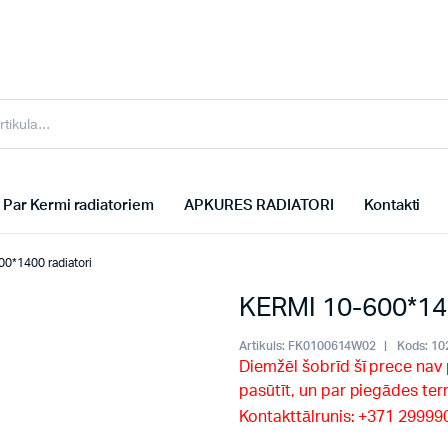
Par Kermi radiatoriem
APKURES RADIATORI
Kontakti
0*1400 radiatori
KERMI 10-600*140
Artikuls:
FK0100614W02
Kods:
10
Diemžēl šobrīd šī prece nav
pasūtīt, un par piegādes te
Kontakttālrunis: +371 2999