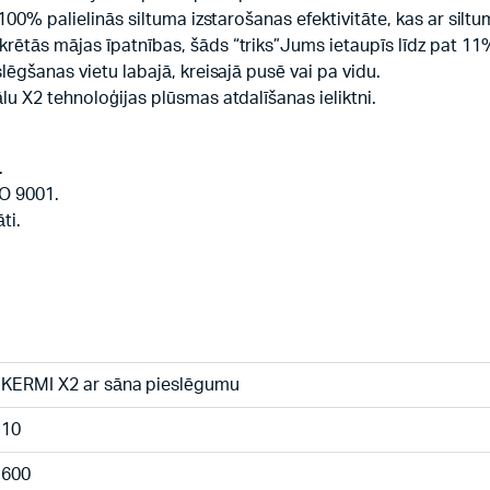
100% palielinās siltuma izstarošanas efektivitāte, kas ar siltu
rētās mājas īpatnības, šāds “triks”Jums ietaupīs līdz pat 11%
lēgšanas vietu labajā, kreisajā pusē vai pa vidu.
lu X2 tehnoloģijas plūsmas atdalīšanas ieliktni.
.
SO 9001.
ti.
KERMI X2 ar sāna pieslēgumu
10
600