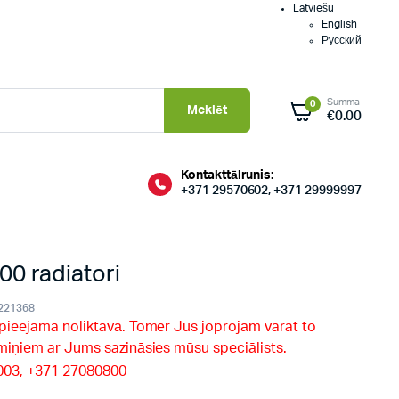
Latviešu
English
Русский
Summa
0
Meklēt
€
0.00
Kontakttālrunis:
+371 29570602, +371 29999997
0 radiatori
221368
 pieejama noliktavā. Tomēr Jūs joprojām varat to
rmiņiem ar Jums sazināsies mūsu speciālists.
9003, +371 27080800