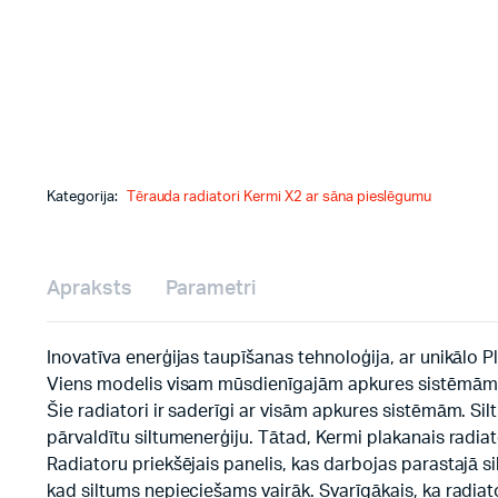
Kategorija:
Tērauda radiatori Kermi X2 ar sāna pieslēgumu
Apraksts
Parametri
Inovatīva enerģijas taupīšanas tehnoloģija, ar unikālo P
Viens modelis visam mūsdienīgajām apkures sistēmām
Šie radiatori ir saderīgi ar visām apkures sistēmām. Silt
pārvaldītu siltumenerģiju. Tātad, Kermi plakanais radia
Radiatoru priekšējais panelis, kas darbojas parastajā si
kad siltums nepieciešams vairāk. Svarīgākais, ka radiato