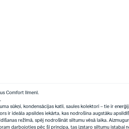
lus Comfort līmenī.
.
uma sūkņi, kondensācijas katli, saules kolektori – tie ir enerģi
tors ir ideāla apsildes iekārta, kas nodrošina augstāku apsil
ldīšanas režīmā, spēj nodrošināt siltumu vēsā laika. Aizmugurē
ram darbojoties pēc šī principa, tas izstaro siltumu istabai ne