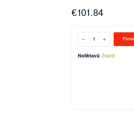
€
101.84
KERMI
Pievi
10-
600*1400
radiatori
Noliktavā:
Zvanīt
quantity