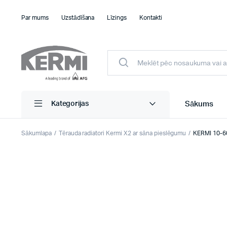
Par mums
Uzstādīšana
Līzings
Kontakti
Sākums
Kategorijas
Sākumlapa
Tērauda radiatori Kermi X2 ar sāna pieslēgumu
KERMI 10-60