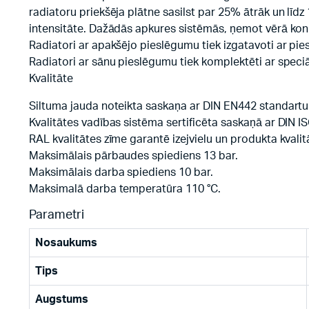
radiatoru priekšēja plātne sasilst par 25% ātrāk un līdz 
intensitāte. Dažādās apkures sistēmās, ņemot vērā konk
Radiatori ar apakšējo pieslēgumu tiek izgatavoti ar pies
Radiatori ar sānu pieslēgumu tiek komplektēti ar speciā
Kvalitāte
Siltuma jauda noteikta saskaņa ar DIN EN442 standartu
Kvalitātes vadības sistēma sertificēta saskaņā ar DIN I
RAL kvalitātes zīme garantē izejvielu un produkta kvalitā
Maksimālais pārbaudes spiediens 13 bar.
Maksimālais darba spiediens 10 bar.
Maksimalā darba temperatūra 110 °C.
Parametri
Nosaukums
Tips
Augstums