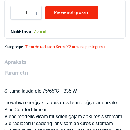
KERMI
Pievienot grozam
10-
300*1000
radiatori
quantity
Noliktavā:
Zvanīt
Kategorija:
Tērauda radiatori Kermi X2 ar sāna pieslēgumu
Apraksts
Parametri
Siltuma jauda pie 75/65°C – 335 W.
Inovatīva enerģijas taupīšanas tehnoloģija, ar unikālo
Plus Comfort līmenī.
Viens modelis visam mūsdienīgajām apkures sistēmām.
Šie radiatori ir saderīgi ar visām apkures sistēmām.