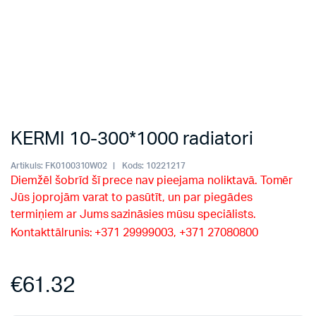
KERMI 10-300*1000 radiatori
Artikuls:
FK0100310W02
Kods:
10221217
Diemžēl šobrīd šī prece nav pieejama noliktavā. Tomēr
Jūs joprojām varat to pasūtīt, un par piegādes
termiņiem ar Jums sazināsies mūsu speciālists.
Kontakttālrunis: +371 29999003, +371 27080800
€
61.32