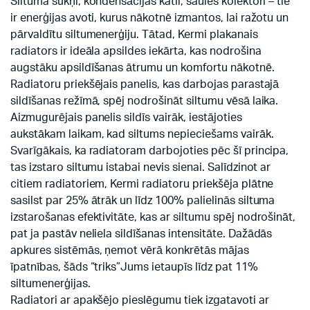
Siltuma sūkņi, kondensācijas katli, saules kolektori – tie
ir enerģijas avoti, kurus nākotnē izmantos, lai ražotu un
pārvaldītu siltumenerģiju. Tātad, Kermi plakanais
radiators ir ideāla apsildes iekārta, kas nodrošina
augstāku apsildīšanas ātrumu un komfortu nākotnē.
Radiatoru priekšējais panelis, kas darbojas parastajā
sildīšanas režīmā, spēj nodrošināt siltumu vēsā laika.
Aizmugurējais panelis sildīs vairāk, iestājoties
aukstākam laikam, kad siltums nepieciešams vairāk.
Svarīgākais, ka radiatoram darbojoties pēc šī principa,
tas izstaro siltumu istabai nevis sienai. Salīdzinot ar
citiem radiatoriem, Kermi radiatoru priekšēja plātne
sasilst par 25% ātrāk un līdz 100% palielinās siltuma
izstarošanas efektivitāte, kas ar siltumu spēj nodrošināt,
pat ja pastāv neliela sildīšanas intensitāte. Dažādās
apkures sistēmās, ņemot vērā konkrētās mājas
īpatnības, šāds “triks”Jums ietaupīs līdz pat 11%
siltumenerģijas.
Radiatori ar apakšējo pieslēgumu tiek izgatavoti ar