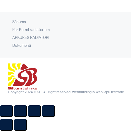
Sākums
Par Kermi radiatoriem
APKURES RADIATORI
Dokumenti
Copyright 2024 © SB. All right reserved.
webbuilding.lv
web lapu izstrāde