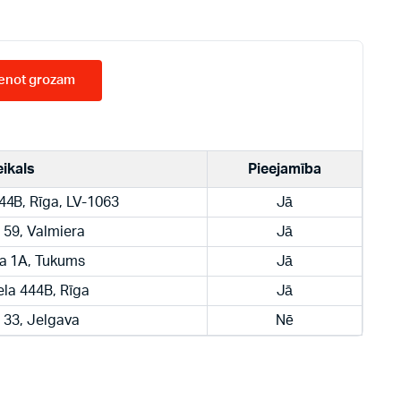
enot grozam
eikals
Pieejamība
444B, Rīga, LV-1063
Jā
a 59, Valmiera
Jā
la 1A, Tukums
Jā
ela 444B, Rīga
Jā
a 33, Jelgava
Nē