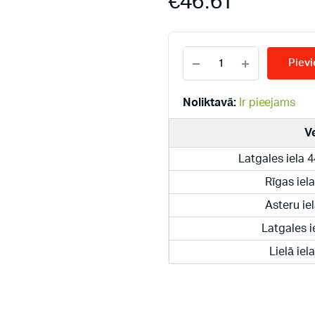
€
46.61
CALEFFI
Pievi
radiatoru
termoventīļu
grupa
Noliktavā:
Ir pieejams
alumīnija
radiatoriem
V
apakšējam
pieslēgumam
Latgales iela 
1/2
quantity
Rīgas iel
Asteru ie
Latgales i
Lielā iel