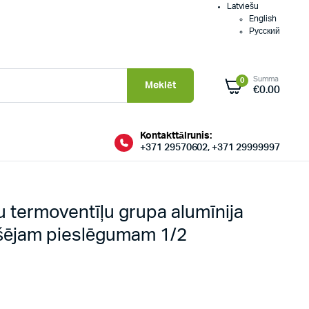
Latviešu
English
Русский
Summa
0
Meklēt
€
0.00
Kontakttālrunis:
+371 29570602, +371 29999997
 termoventīļu grupa alumīnija
šējam pieslēgumam 1/2