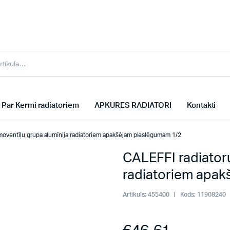
Par Kermi radiatoriem
APKURES RADIATORI
Kontakti
moventīļu grupa alumīnija radiatoriem apakšējam pieslēgumam 1/2
CALEFFI radiatoru
radiatoriem apak
Artikuls:
455400
Kods:
11908240