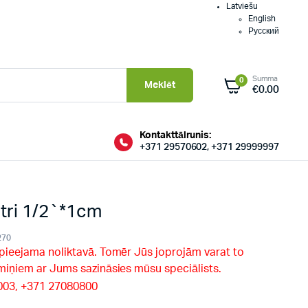
Latviešu
English
Русский
Summa
0
Meklēt
€
0.00
Kontakttālrunis:
+371 29570602, +371 29999997
tri 1/2`*1cm
270
 pieejama noliktavā. Tomēr Jūs joprojām varat to
rmiņiem ar Jums sazināsies mūsu speciālists.
9003, +371 27080800