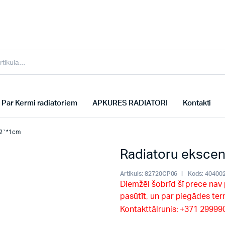
Par Kermi radiatoriem
APKURES RADIATORI
Kontakti
1/2`*1cm
Radiatoru ekscen
Artikuls:
82720CP06
Kods:
40400
Diemžēl šobrīd šī prece nav
pasūtīt, un par piegādes te
Kontakttālrunis: +371 2999