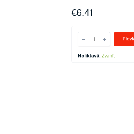
€
6.41
Radiatoru
Pievi
ekscentri
1/2`*1cm
quantity
Noliktavā:
Zvanīt