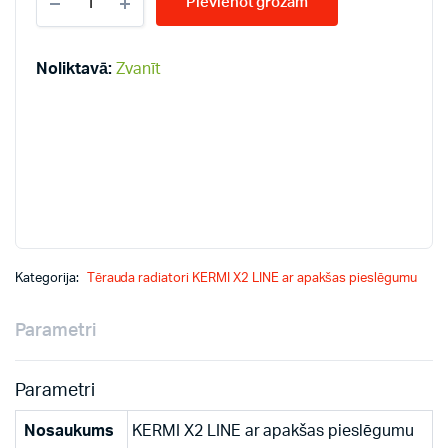
Pievienot grozam
LINE-
V
33-
900*700
Noliktavā:
Zvanīt
PLV
radiatori
quantity
Kategorija:
Tērauda radiatori KERMI X2 LINE ar apakšas pieslēgumu
Parametri
Parametri
Nosaukums
KERMI X2 LINE ar apakšas pieslēgumu