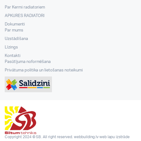
Par Kermi radiatoriem
APKURES RADIATORI
Dokumenti
Par mums
Uzstādīšana
Līzings
Kontakti
Pasūtījuma noformēšana
Privātuma politika un lietošanas noteikumi
Copyright 2024 © SB. All right reserved.
webbuilding.lv
web lapu izstrāde