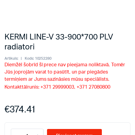
KERMI LINE-V 33-900*700 PLV
radiatori
Artikuls:
Kods:
10252280
Diemžēl šobrīd šī prece nav pieejama noliktavā. Tomēr
Jūs joprojām varat to pasūtīt, un par piegādes
termiņiem ar Jums sazināsies mūsu speciālists.
Kontakttālrunis: +371 29999003, +371 27080800
€
374.41
KERMI