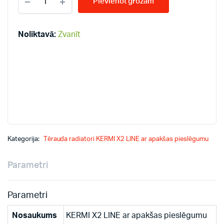
Pievienot grozam
LINE-
V
22-
400*1100
Noliktavā:
Zvanīt
PLV
radiatori
quantity
Kategorija:
Tērauda radiatori KERMI X2 LINE ar apakšas pieslēgumu
Parametri
Parametri
Nosaukums
KERMI X2 LINE ar apakšas pieslēgumu