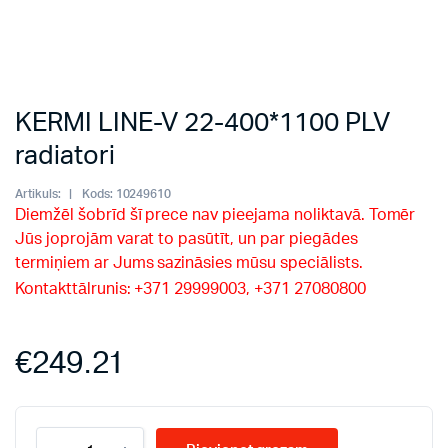
KERMI LINE-V 22-400*1100 PLV
radiatori
Artikuls:
Kods:
10249610
Diemžēl šobrīd šī prece nav pieejama noliktavā. Tomēr
Jūs joprojām varat to pasūtīt, un par piegādes
termiņiem ar Jums sazināsies mūsu speciālists.
Kontakttālrunis: +371 29999003, +371 27080800
€
249.21
KERMI