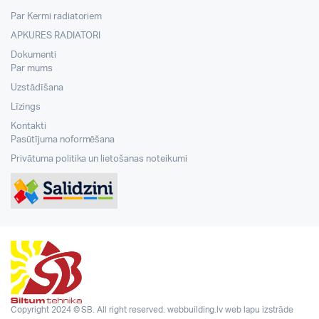
Par Kermi radiatoriem
APKURES RADIATORI
Dokumenti
Par mums
Uzstādīšana
Līzings
Kontakti
Pasūtījuma noformēšana
Privātuma politika un lietošanas noteikumi
Copyright 2024 © SB. All right reserved.
webbuilding.lv
web lapu izstrāde