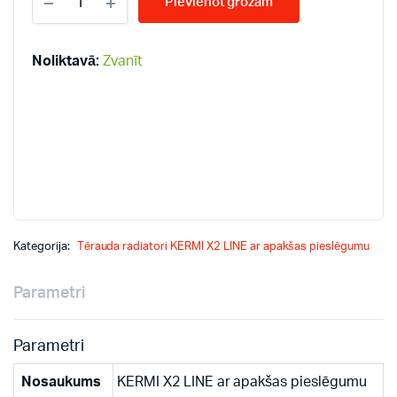
Pievienot grozam
LINE-
V
11-
900*1800
Noliktavā:
Zvanīt
PLV
radiatori
quantity
Kategorija:
Tērauda radiatori KERMI X2 LINE ar apakšas pieslēgumu
Parametri
Parametri
Nosaukums
KERMI X2 LINE ar apakšas pieslēgumu