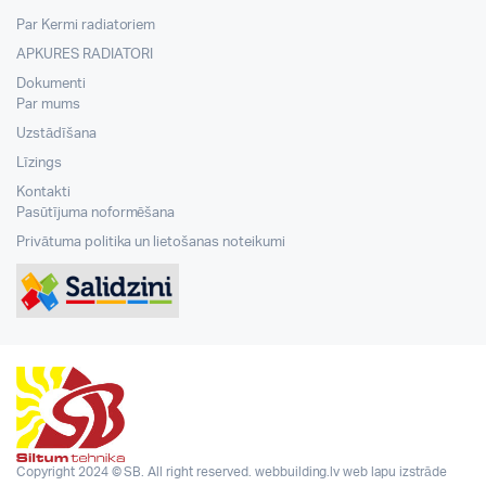
Par Kermi radiatoriem
APKURES RADIATORI
Dokumenti
Par mums
Uzstādīšana
Līzings
Kontakti
Pasūtījuma noformēšana
Privātuma politika un lietošanas noteikumi
Copyright 2024 © SB. All right reserved.
webbuilding.lv
web lapu izstrāde