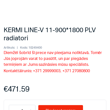
KERMI LINE-V 11-900*1800 PLV
radiatori
Artikuls:
Kods:
10249400
Diemžēl šobrīd šī prece nav pieejama noliktavā. Tomēr
Jūs joprojām varat to pasūtīt, un par piegādes
termiņiem ar Jums sazināsies mūsu speciālists.
Kontakttālrunis: +371 29999003, +371 27080800
€
471.59
KERMI