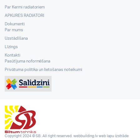
Par Kermi radiatoriem
APKURES RADIATORI
Dokumenti
Par mums
Uzstādīšana
Līzings
Kontakti
Pasūtījuma noformēšana
Privātuma politika un lietošanas noteikumi
Copyright 2024 © SB. All right reserved.
webbuilding.lv
web lapu izstrāde