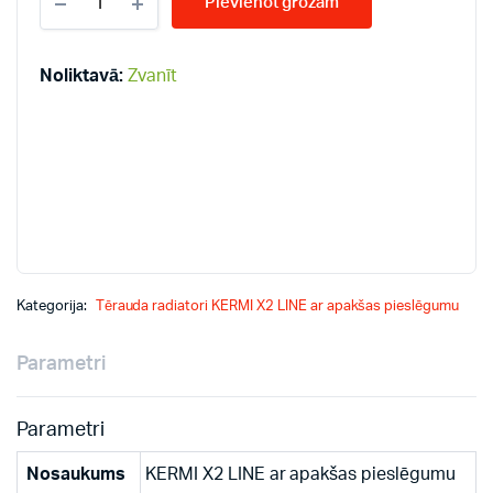
Pievienot grozam
LINE-
V
11-
500*2300
Noliktavā:
Zvanīt
PLV
radiatori
quantity
Kategorija:
Tērauda radiatori KERMI X2 LINE ar apakšas pieslēgumu
Parametri
Parametri
Nosaukums
KERMI X2 LINE ar apakšas pieslēgumu