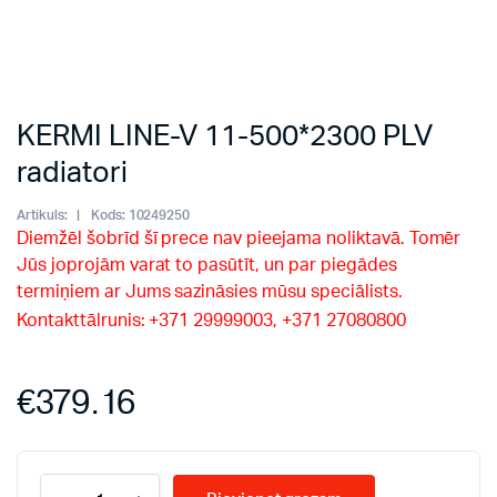
KERMI LINE-V 11-500*2300 PLV
radiatori
Artikuls:
Kods:
10249250
Diemžēl šobrīd šī prece nav pieejama noliktavā. Tomēr
Jūs joprojām varat to pasūtīt, un par piegādes
termiņiem ar Jums sazināsies mūsu speciālists.
Kontakttālrunis: +371 29999003, +371 27080800
€
379.16
KERMI