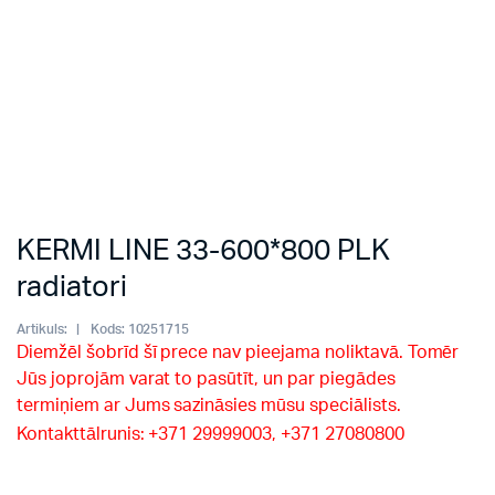
KERMI LINE 33-600*800 PLK
radiatori
Artikuls:
Kods:
10251715
Diemžēl šobrīd šī prece nav pieejama noliktavā. Tomēr
Jūs joprojām varat to pasūtīt, un par piegādes
termiņiem ar Jums sazināsies mūsu speciālists.
Kontakttālrunis: +371 29999003, +371 27080800