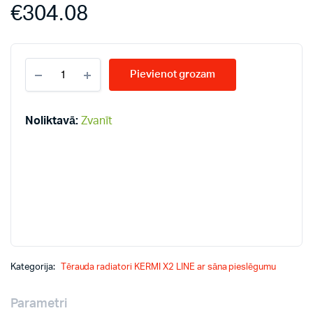
€
304.08
KERMI
Pievienot grozam
LINE
33-
600*800
PLK
Noliktavā:
Zvanīt
radiatori
quantity
Kategorija:
Tērauda radiatori KERMI X2 LINE ar sāna pieslēgumu
Parametri