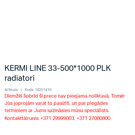
KERMI LINE 33-500*1000 PLK
radiatori
Artikuls:
Kods:
10251410
Diemžēl šobrīd šī prece nav pieejama noliktavā. Tomēr
Jūs joprojām varat to pasūtīt, un par piegādes
termiņiem ar Jums sazināsies mūsu speciālists.
Kontakttālrunis: +371 29999003, +371 27080800