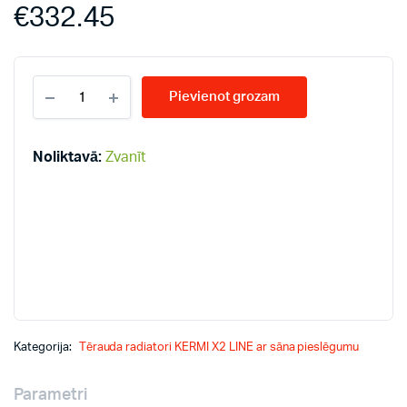
€
332.45
KERMI
Pievienot grozam
LINE
33-
500*1000
PLK
Noliktavā:
Zvanīt
radiatori
quantity
Kategorija:
Tērauda radiatori KERMI X2 LINE ar sāna pieslēgumu
Parametri