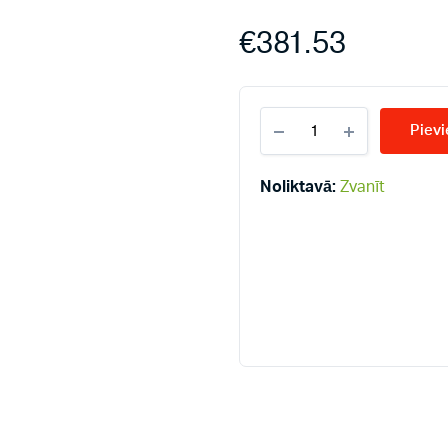
€
381.53
KERMI
Pievi
LINE
33-
300*1600
Noliktavā:
Zvanīt
PLK
radiatori
quantity