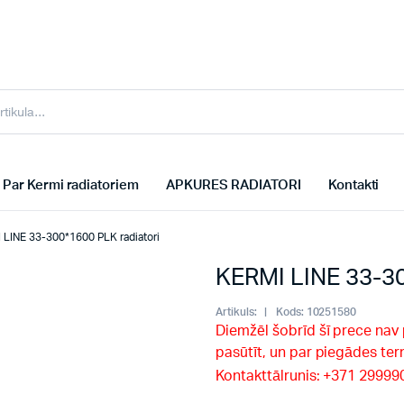
Par Kermi radiatoriem
APKURES RADIATORI
Kontakti
 LINE 33-300*1600 PLK radiatori
KERMI LINE 33-30
Artikuls:
Kods:
10251580
Diemžēl šobrīd šī prece nav
pasūtīt, un par piegādes te
Kontakttālrunis: +371 2999