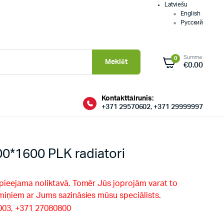
Latviešu
English
Русский
Summa
0
Meklēt
€
0.00
Kontakttālrunis:
+371 29570602, +371 29999997
0*1600 PLK radiatori
 pieejama noliktavā. Tomēr Jūs joprojām varat to
rmiņiem ar Jums sazināsies mūsu speciālists.
9003, +371 27080800