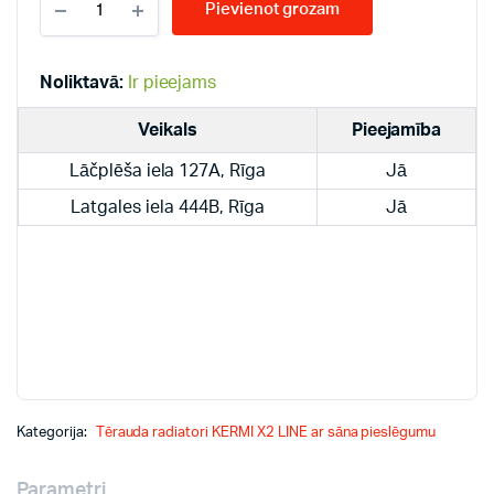
Pievienot grozam
LINE
22-
500*1400
PLK
Noliktavā:
Ir pieejams
radiatori
quantity
Veikals
Pieejamība
Lāčplēša iela 127A, Rīga
Jā
Latgales iela 444B, Rīga
Jā
Kategorija:
Tērauda radiatori KERMI X2 LINE ar sāna pieslēgumu
Parametri