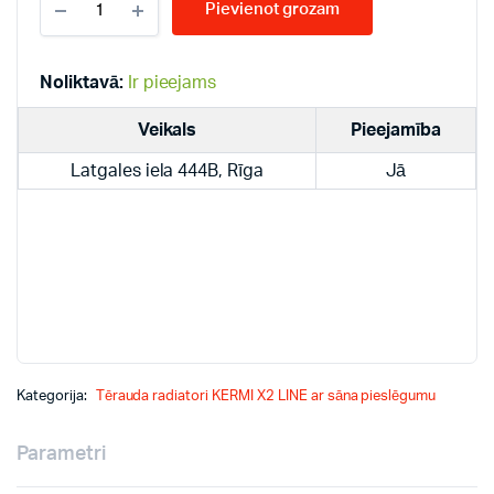
Pievienot grozam
LINE
22-
200*1200
PLK
Noliktavā:
Ir pieejams
radiatori
quantity
Veikals
Pieejamība
Latgales iela 444B, Rīga
Jā
Kategorija:
Tērauda radiatori KERMI X2 LINE ar sāna pieslēgumu
Parametri