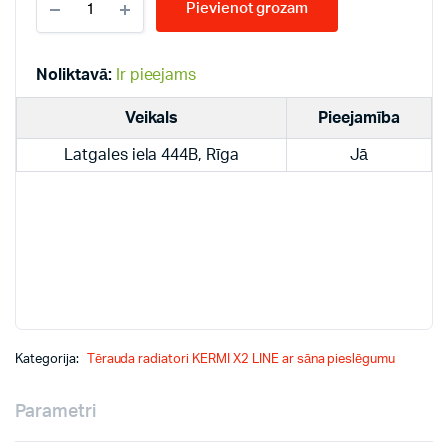
Pievienot grozam
LINE
11-
600*900
PLK
Noliktavā:
Ir pieejams
radiatori
quantity
Veikals
Pieejamība
Latgales iela 444B, Rīga
Jā
Kategorija:
Tērauda radiatori KERMI X2 LINE ar sāna pieslēgumu
Parametri