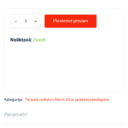
KERMI
Pievienot grozam
KV33-
900*1600
radiatori
quantity
Noliktavā:
Zvanīt
Kategorija:
Tērauda radiatori Kermi X2 ar apakšas pieslēgumu
Parametri