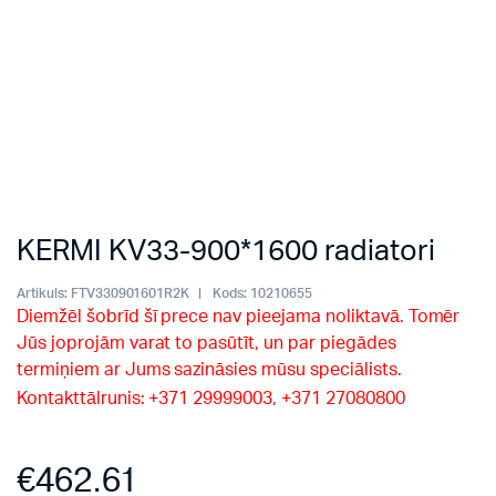
KERMI KV33-900*1600 radiatori
Artikuls:
FTV330901601R2K
Kods:
10210655
Diemžēl šobrīd šī prece nav pieejama noliktavā. Tomēr
Jūs joprojām varat to pasūtīt, un par piegādes
termiņiem ar Jums sazināsies mūsu speciālists.
Kontakttālrunis: +371 29999003, +371 27080800
€
462.61