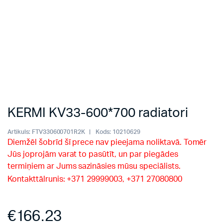
KERMI KV33-600*700 radiatori
Artikuls:
FTV330600701R2K
Kods:
10210629
Diemžēl šobrīd šī prece nav pieejama noliktavā. Tomēr
Jūs joprojām varat to pasūtīt, un par piegādes
termiņiem ar Jums sazināsies mūsu speciālists.
Kontakttālrunis: +371 29999003, +371 27080800
€
166.23