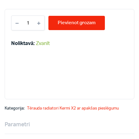
KERMI
Pievienot grozam
KV33-
600*700
radiatori
quantity
Noliktavā:
Zvanīt
Kategorija:
Tērauda radiatori Kermi X2 ar apakšas pieslēgumu
Parametri