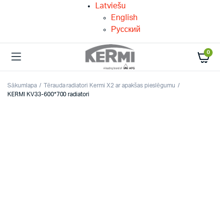
Latviešu
English
Русский
0
Sākumlapa
Tērauda radiatori Kermi X2 ar apakšas pieslēgumu
KERMI KV33-600*700 radiatori