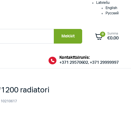
Latviešu
English
Русский
Summa
0
Meklēt
€
0.00
Kontakttālrunis:
+371 29570602, +371 29999997
200 radiatori
10210617