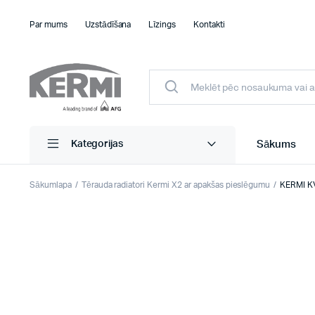
Par mums
Uzstādīšana
Līzings
Kontakti
Sākums
Kategorijas
Sākumlapa
Tērauda radiatori Kermi X2 ar apakšas pieslēgumu
KERMI KV