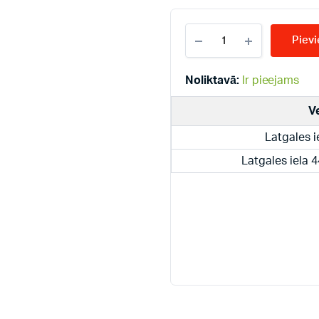
KERMI
Pievi
KV33-
500*1200
radiatori
Noliktavā:
Ir pieejams
quantity
V
Latgales i
Latgales iela 