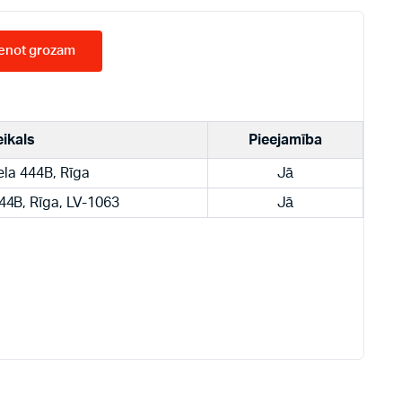
enot grozam
eikals
Pieejamība
ela 444B, Rīga
Jā
444B, Rīga, LV-1063
Jā