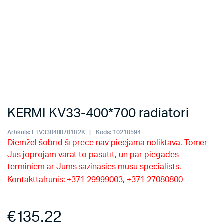
KERMI KV33-400*700 radiatori
Artikuls:
FTV330400701R2K
Kods:
10210594
Diemžēl šobrīd šī prece nav pieejama noliktavā. Tomēr
Jūs joprojām varat to pasūtīt, un par piegādes
termiņiem ar Jums sazināsies mūsu speciālists.
Kontakttālrunis: +371 29999003, +371 27080800
€
135.22