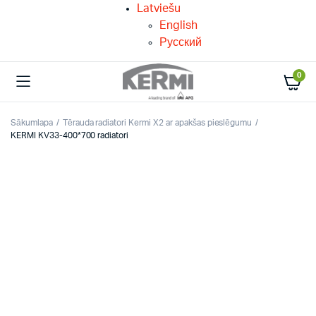
Latviešu
English
Русский
0
Sākumlapa
Tērauda radiatori Kermi X2 ar apakšas pieslēgumu
KERMI KV33-400*700 radiatori