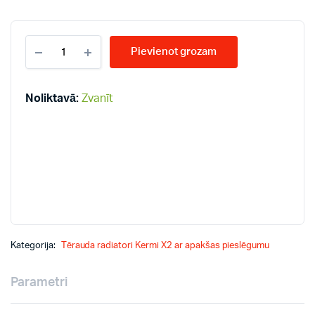
KERMI
Pievienot grozam
KV33-
400*700
radiatori
quantity
Noliktavā:
Zvanīt
Kategorija:
Tērauda radiatori Kermi X2 ar apakšas pieslēgumu
Parametri