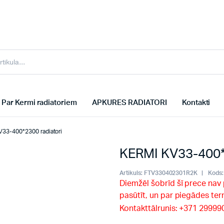
Par Kermi radiatoriem
APKURES RADIATORI
Kontakti
33-400*2300 radiatori
KERMI KV33-400*2
Artikuls:
FTV330402301R2K
Kods:
Diemžēl šobrīd šī prece nav
pasūtīt, un par piegādes te
Kontakttālrunis: +371 2999