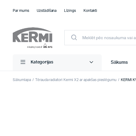
Par mums
Uzstādīšana
Līzings
Kontakti
Sākums
Kategorijas
Sākumlapa
Tērauda radiatori Kermi X2 ar apakšas pieslēgumu
KERMI KV