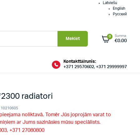
Latviešu
English
Русский
Summa
0
Meklēt
€
0.00
Kontakttālrunis:
+371 29570602, +371 29999997
300 radiatori
10210605
 pieejama noliktavā. Tomēr Jūs joprojām varat to
rmiņiem ar Jums sazināsies mūsu speciālists.
9003, +371 27080800