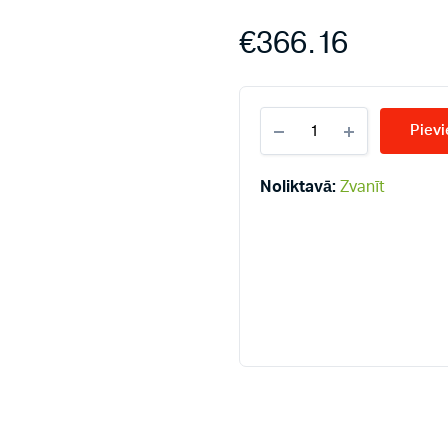
€
366.16
KERMI
Pievi
KV33-
400*2300
radiatori
Noliktavā:
Zvanīt
quantity