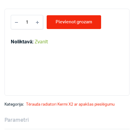
KERMI
Pievienot grozam
KV33-
400*1100
radiatori
quantity
Noliktavā:
Zvanīt
Kategorija:
Tērauda radiatori Kermi X2 ar apakšas pieslēgumu
Parametri