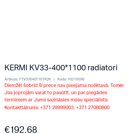
KERMI KV33-400*1100 radiatori
Artikuls:
FTV330401101R2K
Kods:
10210598
Diemžēl šobrīd šī prece nav pieejama noliktavā. Tomēr
Jūs joprojām varat to pasūtīt, un par piegādes
termiņiem ar Jums sazināsies mūsu speciālists.
Kontakttālrunis: +371 29999003, +371 27080800
€
192.68