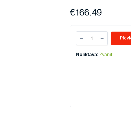
€
166.49
KERMI
Pievi
KV33-
300*1100
radiatori
Noliktavā:
Zvanīt
quantity