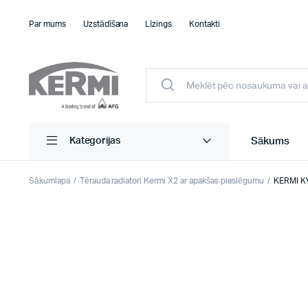
Par mums
Uzstādīšana
Līzings
Kontakti
Sākums
Kategorijas
Sākumlapa
Tērauda radiatori Kermi X2 ar apakšas pieslēgumu
KERMI KV