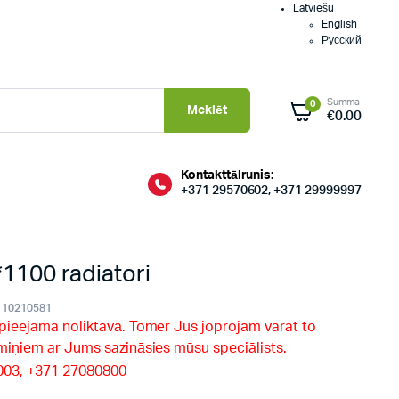
Latviešu
English
Русский
Summa
0
Meklēt
€
0.00
Kontakttālrunis:
+371 29570602, +371 29999997
100 radiatori
10210581
 pieejama noliktavā. Tomēr Jūs joprojām varat to
rmiņiem ar Jums sazināsies mūsu speciālists.
9003, +371 27080800