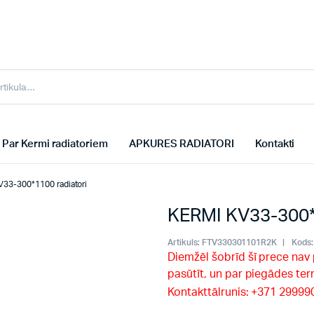
Par Kermi radiatoriem
APKURES RADIATORI
Kontakti
33-300*1100 radiatori
KERMI KV33-300*1
Artikuls:
FTV330301101R2K
Kods:
Diemžēl šobrīd šī prece nav
pasūtīt, un par piegādes te
Kontakttālrunis: +371 2999