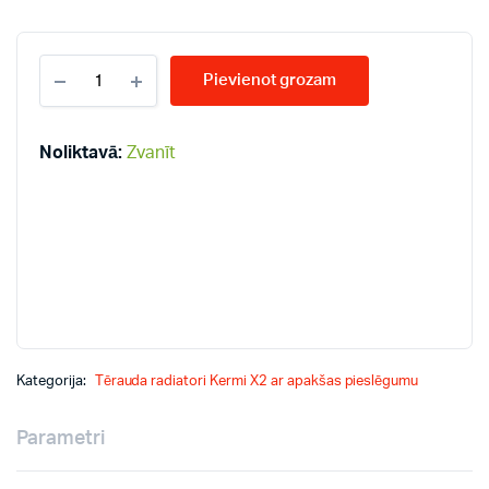
KERMI
Pievienot grozam
KV33-
200*3000
radiatori
quantity
Noliktavā:
Zvanīt
Kategorija:
Tērauda radiatori Kermi X2 ar apakšas pieslēgumu
Parametri