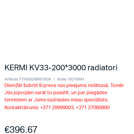
KERMI KV33-200*3000 radiatori
Artikuls:
FTV330203001R2K
Kods:
10210691
Diemžēl šobrīd šī prece nav pieejama noliktavā. Tomēr
Jūs joprojām varat to pasūtīt, un par piegādes
termiņiem ar Jums sazināsies mūsu speciālists.
Kontakttālrunis: +371 29999003, +371 27080800
€
396.67