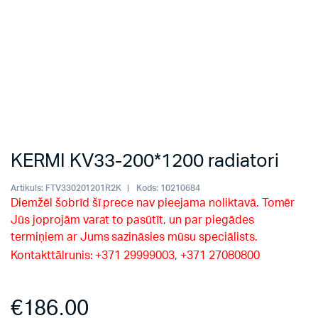
KERMI KV33-200*1200 radiatori
Artikuls:
FTV330201201R2K
Kods:
10210684
Diemžēl šobrīd šī prece nav pieejama noliktavā. Tomēr
Jūs joprojām varat to pasūtīt, un par piegādes
termiņiem ar Jums sazināsies mūsu speciālists.
Kontakttālrunis: +371 29999003, +371 27080800
€
186.00