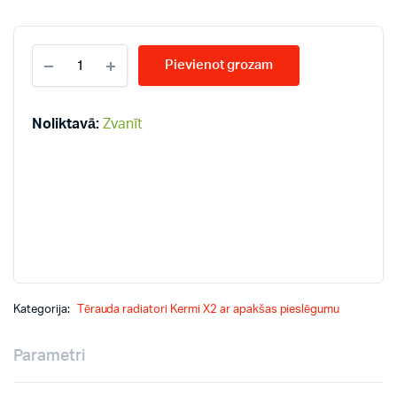
KERMI
Pievienot grozam
KV33-
200*1200
radiatori
quantity
Noliktavā:
Zvanīt
Kategorija:
Tērauda radiatori Kermi X2 ar apakšas pieslēgumu
Parametri