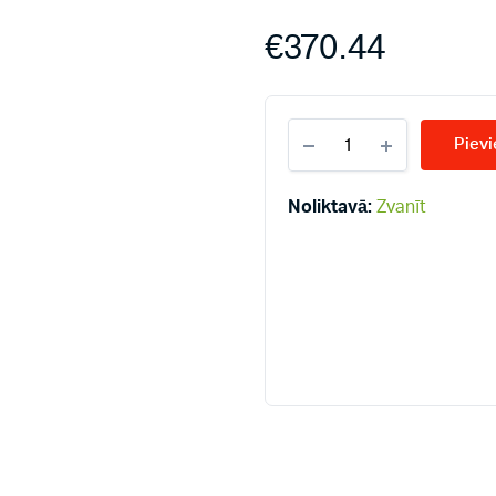
€
370.44
KERMI
Pievi
KV22-
600*2600
radiatori
Noliktavā:
Zvanīt
quantity