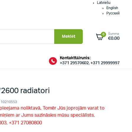
Latviešu
English
Русский
Summa
0
Meklēt
€
0.00
Kontakttālrunis:
+371 29570602, +371 29999997
600 radiatori
10210553
 pieejama noliktavā. Tomēr Jūs joprojām varat to
rmiņiem ar Jums sazināsies mūsu speciālists.
9003, +371 27080800