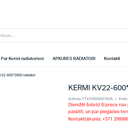
Par Kermi radiatoriem
APKURES RADIATORI
Kontakti
22-600*2600 radiatori
KERMI KV22-600*2
Artikuls:
FTV220602601R2K
Kods:
Diemžēl šobrīd šī prece nav
pasūtīt, un par piegādes te
Kontakttālrunis: +371 2999