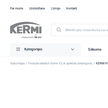
Par mums
Uzstādīšana
Līzings
Kontakti
Sākums
Kategorijas
Sākumlapa
Tērauda radiatori Kermi X2 ar apakšas pieslēgumu
KERMI KV