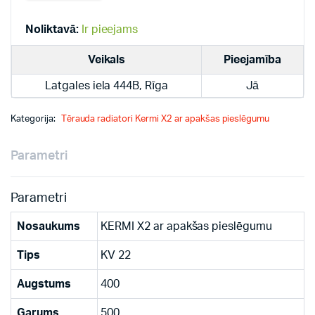
radiatori
quantity
Noliktavā:
Ir pieejams
Veikals
Pieejamība
Latgales iela 444B, Rīga
Jā
Kategorija:
Tērauda radiatori Kermi X2 ar apakšas pieslēgumu
Parametri
Parametri
Nosaukums
KERMI X2 ar apakšas pieslēgumu
Tips
KV 22
Augstums
400
Garums
500