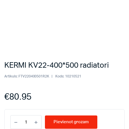
KERMI KV22-400*500 radiatori
Artikuls:
FTV220400501R2K
Kods:
10210521
€
80.95
KERMI
Pievienot grozam
KV22-
400*500