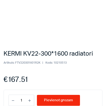
KERMI KV22-300*1600 radiatori
Artikuls:
FTV220301601R2K
Kods:
10210513
€
167.51
KERMI
Pievienot grozam
KV22-
300*1600