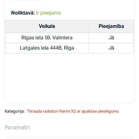
radiatori
quantity
Noliktavā:
Ir pieejams
Veikals
Pieejamība
Rīgas iela 59, Valmiera
Jā
Latgales iela 444B, Rīga
Jā
Kategorija:
Tērauda radiatori Kermi X2 ar apakšas pieslēgumu
Parametri