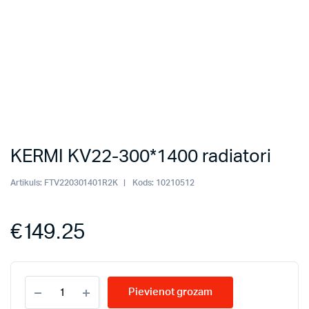
KERMI KV22-300*1400 radiatori
Artikuls:
FTV220301401R2K
Kods:
10210512
€
149.25
KERMI
Pievienot grozam
KV22-
300*1400