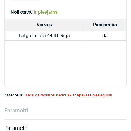
radiatori
quantity
Noliktavā:
Ir pieejams
Veikals
Pieejamība
Latgales iela 444B, Rīga
Jā
Kategorija:
Tērauda radiatori Kermi X2 ar apakšas pieslēgumu
Parametri
Parametri