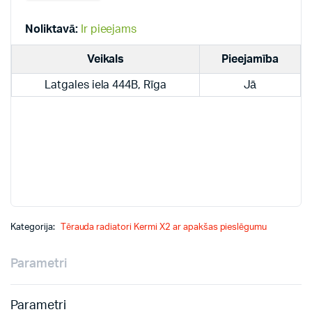
radiatori
quantity
Noliktavā:
Ir pieejams
Veikals
Pieejamība
Latgales iela 444B, Rīga
Jā
Kategorija:
Tērauda radiatori Kermi X2 ar apakšas pieslēgumu
Parametri
Parametri