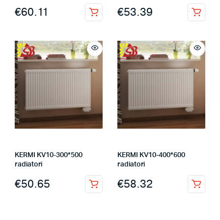
€
60.11
€
53.39
KERMI KV10-300*500
KERMI KV10-400*600
radiatori
radiatori
€
50.65
€
58.32