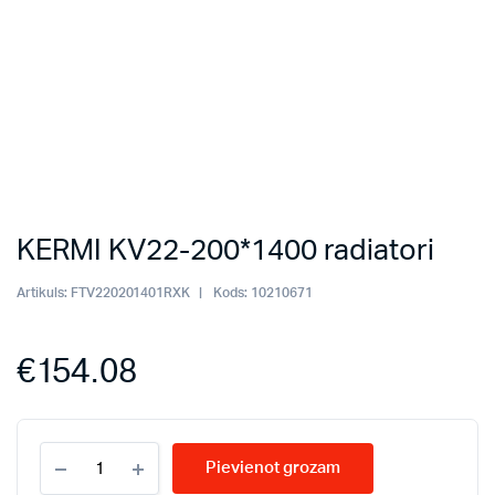
KERMI KV22-200*1400 radiatori
Artikuls:
FTV220201401RXK
Kods:
10210671
€
154.08
KERMI
Pievienot grozam
KV22-
200*1400