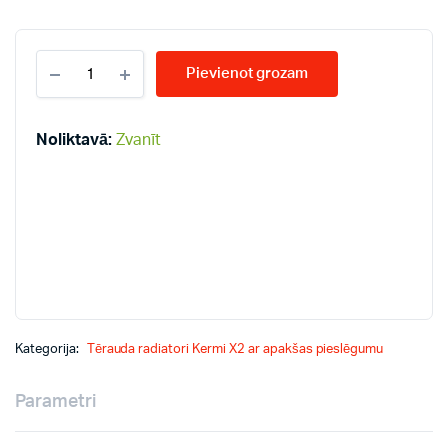
KERMI
Pievienot grozam
KV12-
300*3000
radiatori
quantity
Noliktavā:
Zvanīt
Kategorija:
Tērauda radiatori Kermi X2 ar apakšas pieslēgumu
Parametri