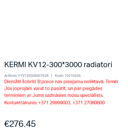
KERMI KV12-300*3000 radiatori
Artikuls:
FTV120303001R2K
Kods:
10210428
Diemžēl šobrīd šī prece nav pieejama noliktavā. Tomēr
Jūs joprojām varat to pasūtīt, un par piegādes
termiņiem ar Jums sazināsies mūsu speciālists.
Kontakttālrunis: +371 29999003, +371 27080800
€
276.45