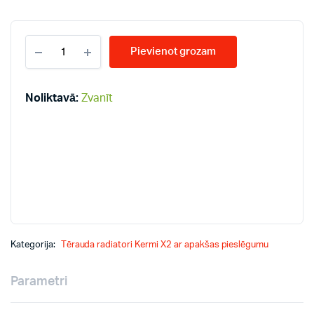
KERMI
Pievienot grozam
KV12-
300*1400
radiatori
quantity
Noliktavā:
Zvanīt
Kategorija:
Tērauda radiatori Kermi X2 ar apakšas pieslēgumu
Parametri