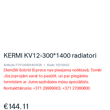
KERMI KV12-300*1400 radiatori
Artikuls:
FTV120301401R2K
Kods:
10210422
Diemžēl šobrīd šī prece nav pieejama noliktavā. Tomēr
Jūs joprojām varat to pasūtīt, un par piegādes
termiņiem ar Jums sazināsies mūsu speciālists.
Kontakttālrunis: +371 29999003, +371 27080800
€
144.11