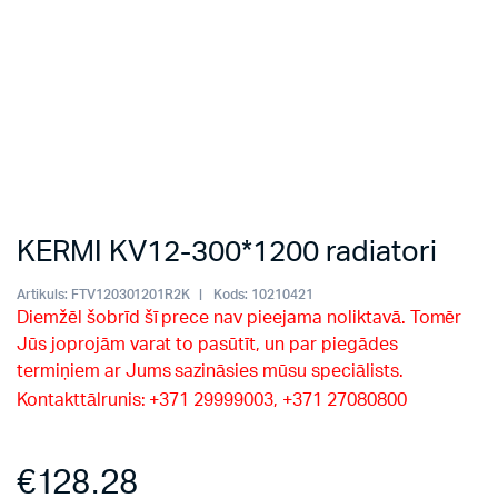
KERMI KV12-300*1200 radiatori
Artikuls:
FTV120301201R2K
Kods:
10210421
Diemžēl šobrīd šī prece nav pieejama noliktavā. Tomēr
Jūs joprojām varat to pasūtīt, un par piegādes
termiņiem ar Jums sazināsies mūsu speciālists.
Kontakttālrunis: +371 29999003, +371 27080800
€
128.28