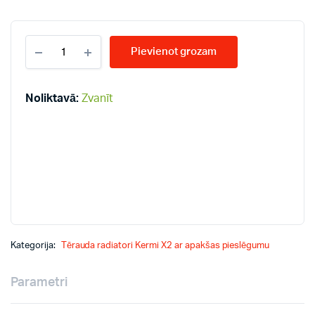
KERMI
Pievienot grozam
KV12-
300*1200
radiatori
quantity
Noliktavā:
Zvanīt
Kategorija:
Tērauda radiatori Kermi X2 ar apakšas pieslēgumu
Parametri